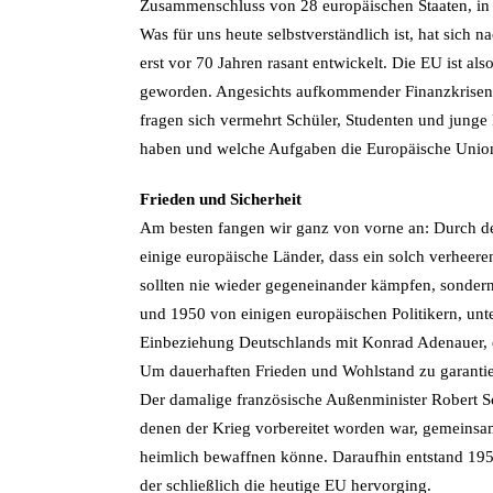
Zusammenschluss von 28 europäischen Staaten, in
Was für uns heute selbstverständlich ist, hat sich
erst vor 70 Jahren rasant entwickelt. Die EU ist al
geworden. Angesichts aufkommender Finanzkrisen u
fragen sich vermehrt Schüler, Studenten und jun
haben und welche Aufgaben die Europäische Union h
Frieden und Sicherheit
Am besten fangen wir ganz von vorne an: Durch d
einige europäische Länder, dass ein solch verheer
sollten nie wieder gegeneinander kämpfen, sonder
und 1950 von einigen europäischen Politikern, unt
Einbeziehung Deutschlands mit Konrad Adenauer, ein
Um dauerhaften Frieden und Wohlstand zu garantier
Der damalige französische Außenminister Robert Sc
denen der Krieg vorbereitet worden war, gemeinsam
heimlich bewaffnen könne. Daraufhin entstand 195
der schließlich die heutige EU hervorging.