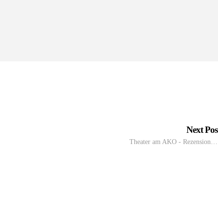
Next Po
Theater am AKO - Rezension…