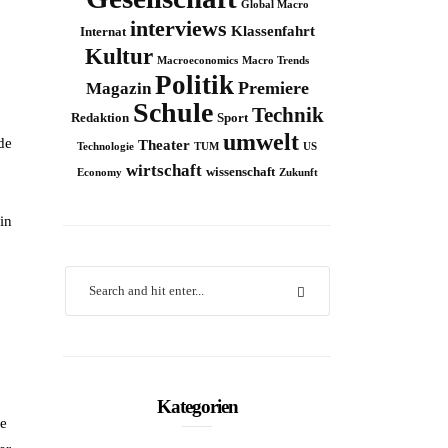
Global Macro
interviews
Klassenfahrt
Internat
Kultur
Macroeconomics
Macro Trends
Politik
Premiere
Magazin
Schule
Technik
Redaktion
Sport
umwelt
de
Theater
Technologie
TUM
US
wirtschaft
wissenschaft
Economy
Zukunft
in
Kategorien
se