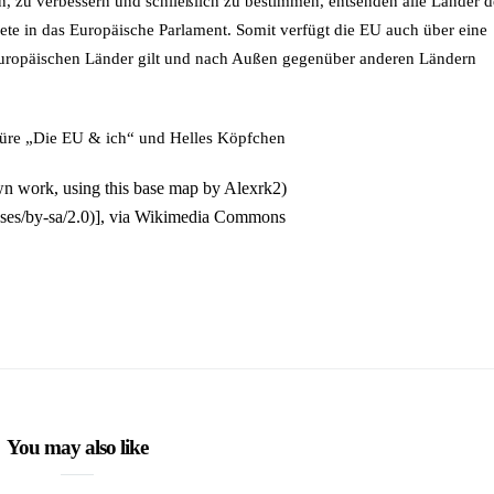
 zu verbessern und schließlich zu bestimmen, entsenden alle Länder d
e in das Europäische Parlament. Somit verfügt die EU auch über eine
europäischen Länder gilt und nach Außen gegenüber anderen Ländern
hüre
„Die EU & ich“
und
Helles Köpfchen
 work, using this base map by Alexrk2)
nses/by-sa/2.0)], via Wikimedia Commons
You may also like