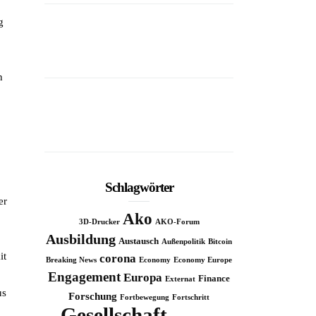
g
n
Schlagwörter
er
Ako
3D-Drucker
AKO-Forum
Ausbildung
Austausch
Außenpolitik
Bitcoin
it
corona
Breaking News
Economy
Economy Europe
Engagement
Europa
Finance
Externat
us
Forschung
Fortbewegung
Fortschritt
Gesellschaft