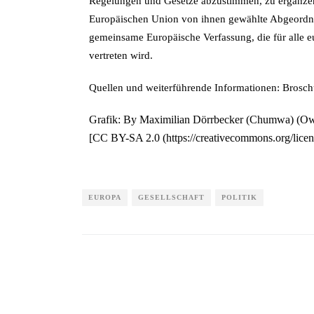
Regelungen und Gesetze abzustimmen, zu ergänzen,
Europäischen Union von ihnen gewählte Abgeordnet
gemeinsame Europäische Verfassung, die für alle 
vertreten wird.
Quellen und weiterführende Informationen: Brosc
Grafik: By Maximilian Dörrbecker (Chumwa) (Own
[CC BY-SA 2.0 (https://creativecommons.org/lice
EUROPA
GESELLSCHAFT
POLITIK