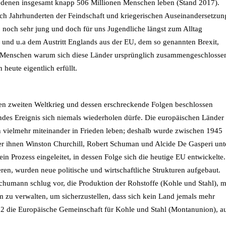
 denen insgesamt knapp 506 Millionen Menschen leben (Stand 2017).
 nach Jahrhunderten der Feindschaft und kriegerischen Auseinandersetzun
so noch sehr jung und doch für uns Jugendliche längst zum Alltag
nd u.a dem Austritt Englands aus der EU, dem so genannten Brexit,
ge Menschen warum sich diese Länder ursprünglich zusammengeschlosse
eute eigentlich erfüllt.
en zweiten Weltkrieg und dessen erschreckende Folgen beschlossen
endes Ereignis sich niemals wiederholen dürfe. Die europäischen Länder
n vielmehr miteinander in Frieden leben; deshalb wurde zwischen 1945
er ihnen Winston Churchill, Robert Schuman und Alcide De Gasperi unt
 Prozess eingeleitet, in dessen Folge sich die heutige EU entwickelte.
en, wurden neue politische und wirtschaftliche Strukturen aufgebaut.
humann schlug vor, die Produktion der Rohstoffe (Kohle und Stahl), m
 zu verwalten, um sicherzustellen, dass sich kein Land jemals mehr
2 die Europäische Gemeinschaft für Kohle und Stahl (Montanunion), a