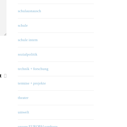
schulaustausch
schule
schule intern
sozialpolitik
technik + forschung
st
termine + projekte
theater
umwelt
unsere EUROPA!-umfrage