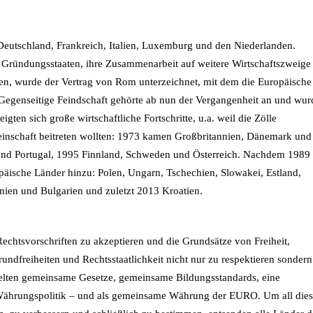
Deutschland, Frankreich, Italien, Luxemburg und den Niederlanden.
 Gründungsstaaten, ihre Zusammenarbeit auf weitere Wirtschaftszweige
ren, wurde der Vertrag von Rom unterzeichnet, mit dem die Europäische
egenseitige Feindschaft gehörte ab nun der Vergangenheit an und wur
gten sich große wirtschaftliche Fortschritte, u.a. weil die Zölle
inschaft beitreten wollten: 1973 kamen Großbritannien, Dänemark und
und Portugal, 1995 Finnland, Schweden und Österreich. Nachdem 1989 
päische Länder hinzu: Polen, Ungarn, Tschechien, Slowakei, Estland,
nien und Bulgarien und zuletzt 2013 Kroatien.
Rechtsvorschriften zu akzeptieren und die Grundsätze von Freiheit,
dfreiheiten und Rechtsstaatlichkeit nicht nur zu respektieren sondern
gelten gemeinsame Gesetze, gemeinsame Bildungsstandards, eine
Währungspolitik – und als gemeinsame Währung der EURO. Um all die