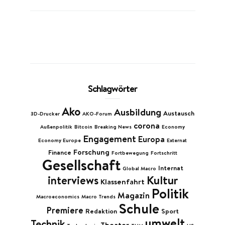
Schlagwörter
Ako
Ausbildung
Austausch
3D-Drucker
AKO-Forum
corona
Außenpolitik
Bitcoin
Breaking News
Economy
Engagement
Europa
Economy Europe
Externat
Forschung
Finance
Fortbewegung
Fortschritt
Gesellschaft
Internat
Global Macro
Kultur
interviews
Klassenfahrt
Politik
Magazin
Macroeconomics
Macro Trends
Schule
Premiere
Redaktion
Sport
umwelt
Technik
Theater