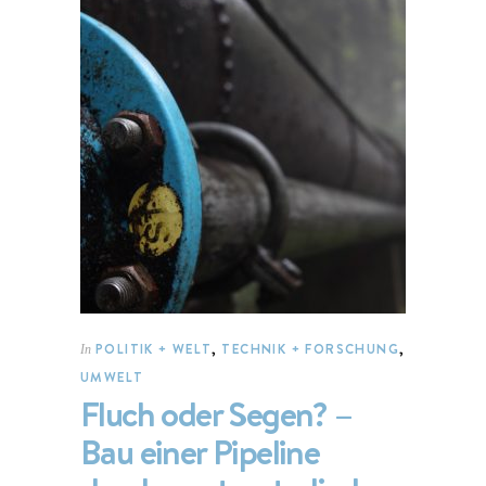
POLITIK + WELT
,
TECHNIK + FORSCHUNG
,
In
UMWELT
Fluch oder Segen? –
Bau einer Pipeline