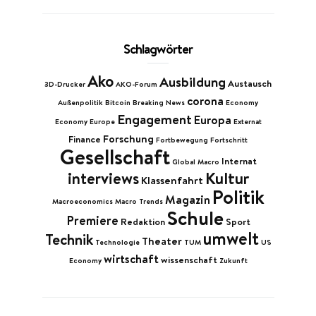
Schlagwörter
Ako
Ausbildung
Austausch
3D-Drucker
AKO-Forum
corona
Außenpolitik
Bitcoin
Breaking News
Economy
Engagement
Europa
Economy Europe
Externat
Forschung
Finance
Fortbewegung
Fortschritt
Gesellschaft
Internat
Global Macro
Kultur
interviews
Klassenfahrt
Politik
Magazin
Macroeconomics
Macro Trends
Schule
Premiere
Redaktion
Sport
umwelt
Technik
Theater
Technologie
TUM
US
wirtschaft
wissenschaft
Economy
Zukunft