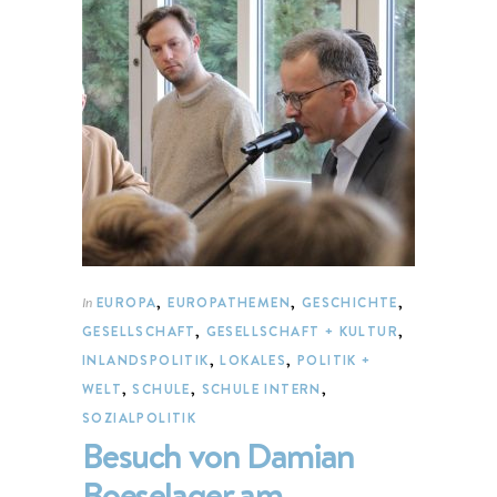
EUROPA
,
EUROPATHEMEN
,
GESCHICHTE
,
In
GESELLSCHAFT
,
GESELLSCHAFT + KULTUR
,
INLANDSPOLITIK
,
LOKALES
,
POLITIK +
WELT
,
SCHULE
,
SCHULE INTERN
,
SOZIALPOLITIK
Besuch von Damian
Boeselager am