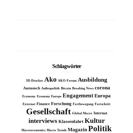
Schlagwörter
Ako
Ausbildung
3D-Drucker
AKO-Forum
corona
Austausch
Außenpolitik
Bitcoin
Breaking News
Engagement
Europa
Economy
Economy Europe
Forschung
Finance
Externat
Fortbewegung
Fortschritt
Gesellschaft
Internat
Global Macro
Kultur
interviews
Klassenfahrt
Politik
Magazin
Macroeconomics
Macro Trends