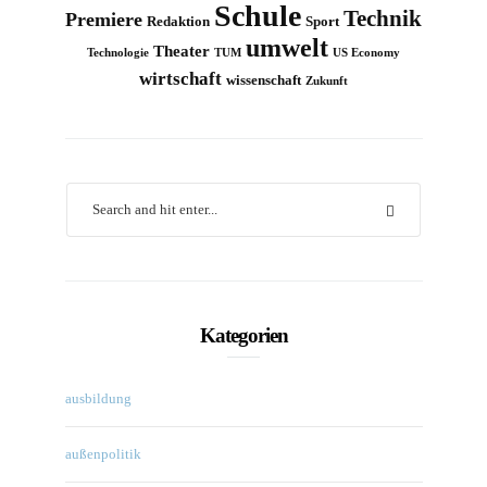
Schule
Technik
Premiere
Redaktion
Sport
umwelt
Theater
Technologie
TUM
US Economy
wirtschaft
wissenschaft
Zukunft
Kategorien
ausbildung
außenpolitik