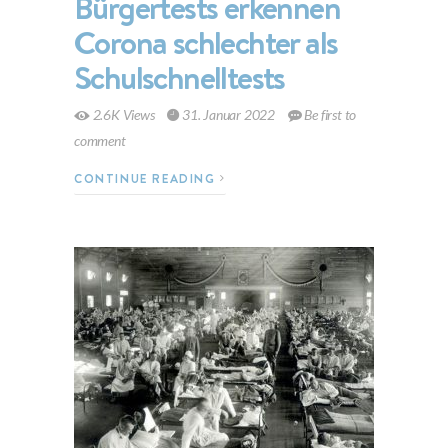
Bürgertests erkennen
Corona schlechter als
Schulschnelltests
2.6K Views
31. Januar 2022
Be first to
comment
CONTINUE READING