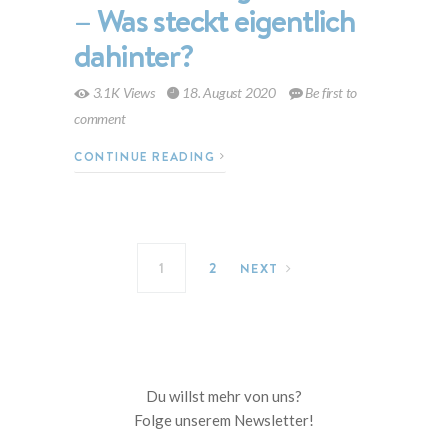
– Was steckt eigentlich
dahinter?
3.1K Views
18. August 2020
Be first to
comment
CONTINUE READING
Seitennummerierung der Beitr
1
2
NEXT
Du willst mehr von uns?
Folge unserem Newsletter!