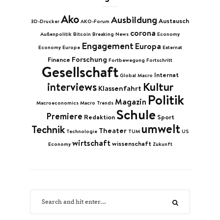
Ako
Ausbildung
Austausch
3D-Drucker
AKO-Forum
corona
Außenpolitik
Bitcoin
Breaking News
Economy
Engagement
Europa
Economy Europe
Externat
Forschung
Finance
Fortbewegung
Fortschritt
Gesellschaft
Internat
Global Macro
Kultur
interviews
Klassenfahrt
Politik
Magazin
Macroeconomics
Macro Trends
Schule
Premiere
Redaktion
Sport
umwelt
Technik
Theater
Technologie
TUM
US
wirtschaft
wissenschaft
Economy
Zukunft