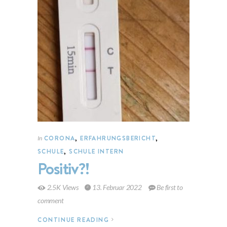
CORONA
,
ERFAHRUNGSBERICHT
,
In
SCHULE
,
SCHULE INTERN
Positiv?!
2.5K Views
13. Februar 2022
Be first to
comment
CONTINUE READING