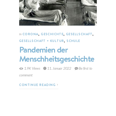
CORONA
,
GESCHICHTE
,
GESELLSCHAFT
,
In
GESELLSCHAFT + KULTUR
,
SCHULE
Pandemien der
Menschheitsgeschichte
1.9K Views
11. Januar 2022
Be first to
comment
CONTINUE READING