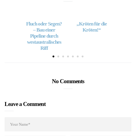
Fluch oder Segen?
„Kröten für die
M
– Bau einer
Kröten!“
Pipeline durch
westaustralisches
Riff
No Comments
Leave a Comment