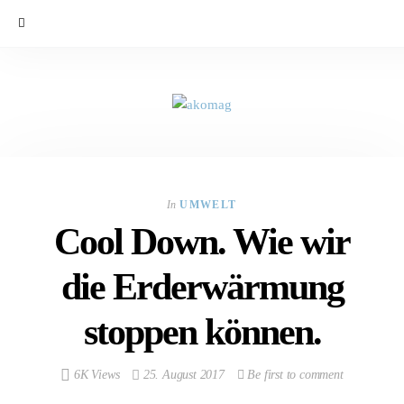
In
UMWELT
Cool Down. Wie wir
die Erderwärmung
stoppen können.
6K Views
25. August 2017
Be first to comment