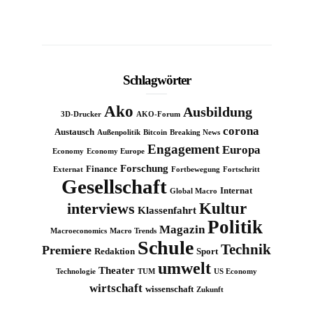
Schlagwörter
Ako
Ausbildung
3D-Drucker
AKO-Forum
corona
Austausch
Außenpolitik
Bitcoin
Breaking News
Engagement
Europa
Economy
Economy Europe
Forschung
Finance
Externat
Fortbewegung
Fortschritt
Gesellschaft
Internat
Global Macro
Kultur
interviews
Klassenfahrt
Politik
Magazin
Macroeconomics
Macro Trends
Schule
Technik
Premiere
Redaktion
Sport
umwelt
Theater
Technologie
TUM
US Economy
wirtschaft
wissenschaft
Zukunft