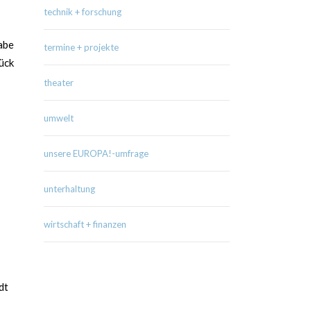
technik + forschung
gabe
termine + projekte
ück
theater
umwelt
unsere EUROPA!-umfrage
unterhaltung
wirtschaft + finanzen
dt