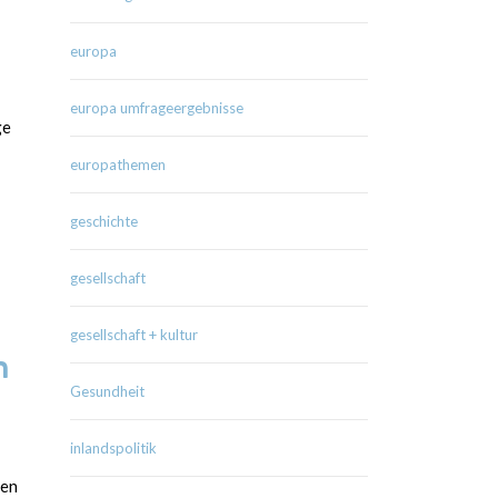
europa
europa umfrageergebnisse
ge
europathemen
geschichte
gesellschaft
gesellschaft + kultur
n
Gesundheit
inlandspolitik
ien