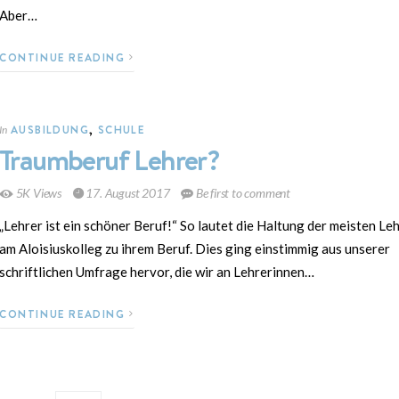
Aber…
CONTINUE READING
AUSBILDUNG
,
SCHULE
In
Traumberuf Lehrer?
5K Views
17. August 2017
Be first to comment
„Lehrer ist ein schöner Beruf!“ So lautet die Haltung der meisten Le
am Aloisiuskolleg zu ihrem Beruf. Dies ging einstimmig aus unserer
schriftlichen Umfrage hervor, die wir an Lehrerinnen…
CONTINUE READING
r Beiträge