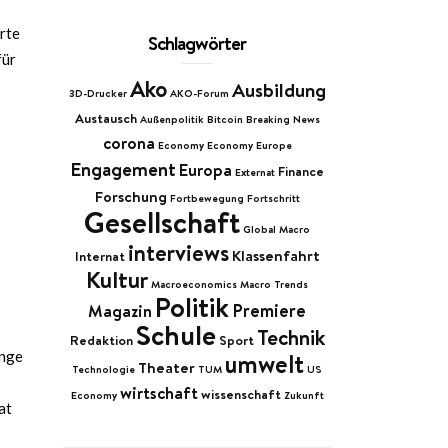
rte
Schlagwörter
für
Ako
Ausbildung
3D-Drucker
AKO-Forum
Austausch
Außenpolitik
Bitcoin
Breaking News
corona
Economy
Economy Europe
Engagement
Europa
Finance
Externat
Forschung
Fortbewegung
Fortschritt
Gesellschaft
Global Macro
interviews
Klassenfahrt
Internat
Kultur
Macroeconomics
Macro Trends
Politik
Premiere
Magazin
Schule
Technik
Redaktion
Sport
ange
umwelt
Theater
Technologie
TUM
US
wirtschaft
wissenschaft
Economy
Zukunft
at