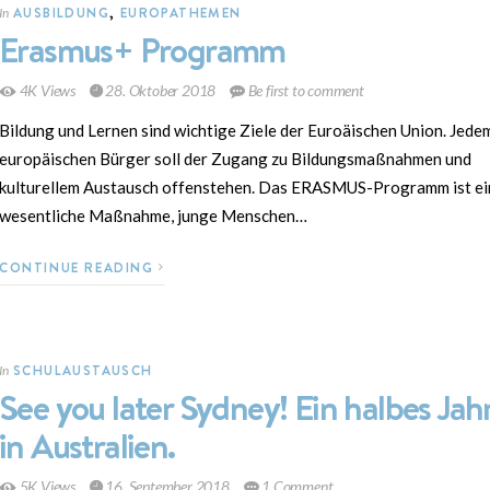
AUSBILDUNG
,
EUROPATHEMEN
In
Erasmus+ Programm
4K Views
28. Oktober 2018
Be first to comment
Bildung und Lernen sind wichtige Ziele der Euroäischen Union. Jede
europäischen Bürger soll der Zugang zu Bildungsmaßnahmen und
kulturellem Austausch offenstehen. Das ERASMUS-Programm ist ei
wesentliche Maßnahme, junge Menschen…
CONTINUE READING
SCHULAUSTAUSCH
In
See you later Sydney! Ein halbes Jah
in Australien.
5K Views
16. September 2018
1 Comment