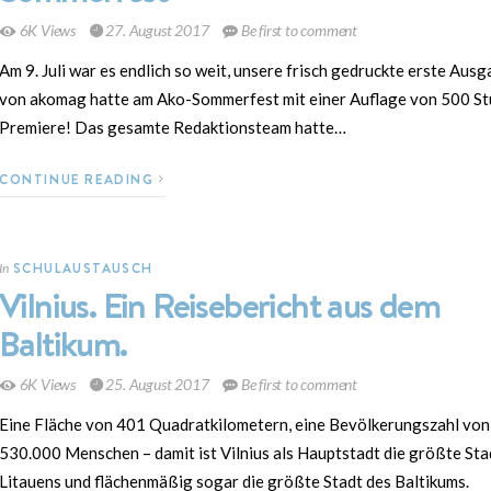
6K Views
27. August 2017
Be first to comment
Am 9. Juli war es endlich so weit, unsere frisch gedruckte erste Aus
von akomag hatte am Ako-Sommerfest mit einer Auflage von 500 St
Premiere! Das gesamte Redaktionsteam hatte…
CONTINUE READING
SCHULAUSTAUSCH
In
Vilnius. Ein Reisebericht aus dem
Baltikum.
6K Views
25. August 2017
Be first to comment
Eine Fläche von 401 Quadratkilometern, eine Bevölkerungszahl von
530.000 Menschen – damit ist Vilnius als Hauptstadt die größte Sta
Litauens und flächenmäßig sogar die größte Stadt des Baltikums.