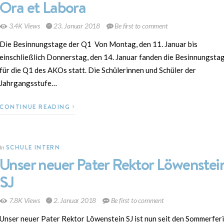
Ora et Labora
3.4K Views
23. Januar 2018
Be first to comment
Die Besinnungstage der Q1 Von Montag, den 11. Januar bis
einschließlich Donnerstag, den 14. Januar fanden die Besinnungsta
für die Q1 des AKOs statt. Die Schülerinnen und Schüler der
Jahrgangsstufe…
CONTINUE READING
SCHULE INTERN
In
Unser neuer Pater Rektor Löwenstei
SJ
7.8K Views
2. Januar 2018
Be first to comment
Unser neuer Pater Rektor Löwenstein SJ ist nun seit den Sommerfer