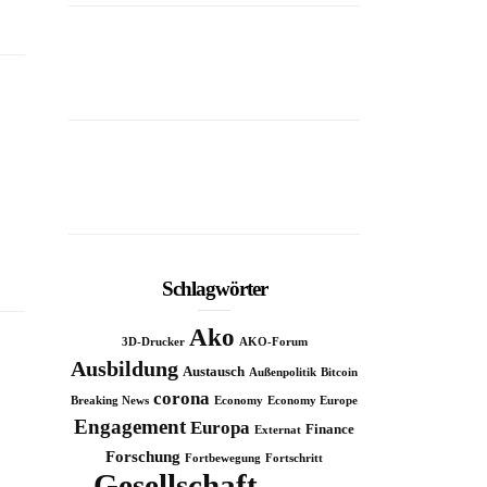
“Music is life and life is rhyth
Schlagwörter
Ako
3D-Drucker
AKO-Forum
Ausbildung
Austausch
Außenpolitik
Bitcoin
corona
Breaking News
Economy
Economy Europe
Engagement
Europa
Finance
Externat
Forschung
Fortbewegung
Fortschritt
Gesellschaft