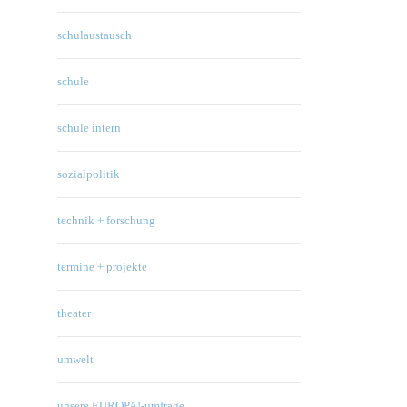
schulaustausch
schule
schule intern
sozialpolitik
technik + forschung
termine + projekte
theater
umwelt
unsere EUROPA!-umfrage