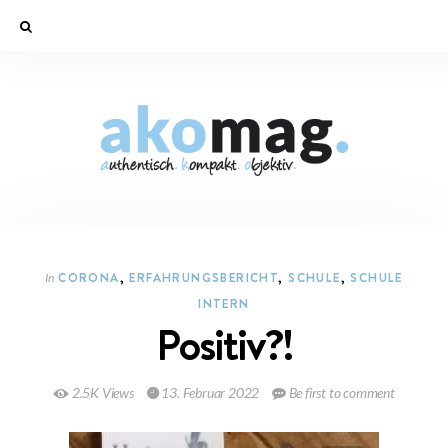
CORONA
,
ERFAHRUNGSBERICHT
,
SCHULE
,
SCHULE
In
INTERN
Positiv?!
2.5K Views
13. Februar 2022
Be first to comment