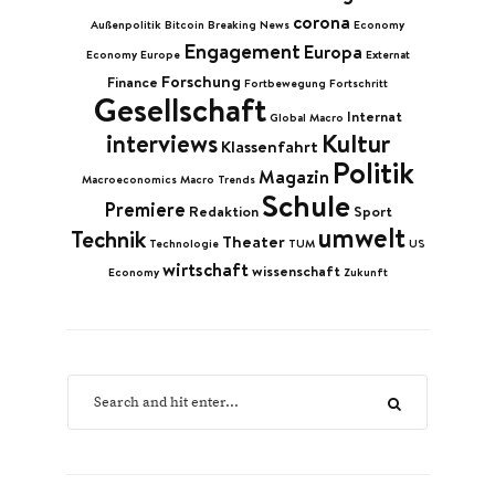
corona
Außenpolitik
Bitcoin
Breaking News
Economy
Engagement
Europa
Economy Europe
Externat
Forschung
Finance
Fortbewegung
Fortschritt
Gesellschaft
Internat
Global Macro
Kultur
interviews
Klassenfahrt
Politik
Magazin
Macroeconomics
Macro Trends
Schule
Premiere
Redaktion
Sport
umwelt
Technik
Theater
Technologie
TUM
US
wirtschaft
wissenschaft
Economy
Zukunft