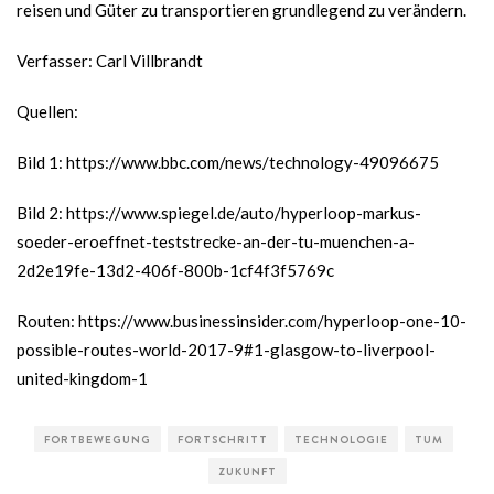
reisen und Güter zu transportieren grundlegend zu verändern.
Verfasser: Carl Villbrandt
Quellen:
Bild 1:
https://www.bbc.com/news/technology-49096675
Bild 2:
https://www.spiegel.de/auto/hyperloop-markus-
soeder-eroeffnet-teststrecke-an-der-tu-muenchen-a-
2d2e19fe-13d2-406f-800b-1cf4f3f5769c
Routen:
https://www.businessinsider.com/hyperloop-one-10-
possible-routes-world-2017-9#1-glasgow-to-liverpool-
united-kingdom-1
FORTBEWEGUNG
FORTSCHRITT
TECHNOLOGIE
TUM
ZUKUNFT