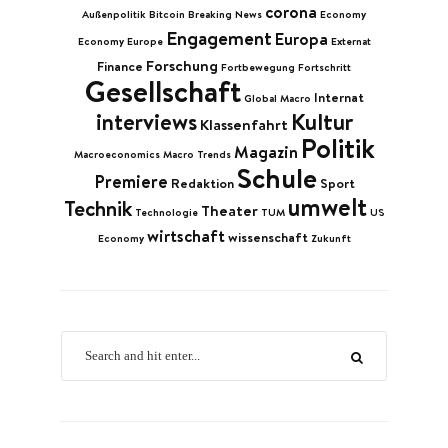
corona
Außenpolitik
Bitcoin
Breaking News
Economy
Engagement
Europa
Economy Europe
Externat
Forschung
Finance
Fortbewegung
Fortschritt
Gesellschaft
Internat
Global Macro
Kultur
interviews
Klassenfahrt
Politik
Magazin
Macroeconomics
Macro Trends
Schule
Premiere
Redaktion
Sport
umwelt
Technik
Theater
Technologie
TUM
US
wirtschaft
wissenschaft
Economy
Zukunft