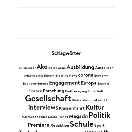
Schlagwörter
Ako
Ausbildung
Austausch
3D-Drucker
AKO-Forum
corona
Außenpolitik
Bitcoin
Breaking News
Economy
Engagement
Europa
Economy Europe
Externat
Forschung
Finance
Fortbewegung
Fortschritt
Gesellschaft
Internat
Global Macro
Kultur
interviews
Klassenfahrt
Politik
Magazin
Macroeconomics
Macro Trends
Schule
Premiere
Redaktion
Sport