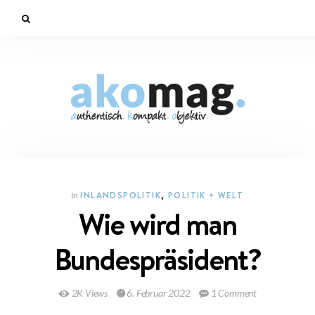
INLANDSPOLITIK
,
POLITIK + WELT
In
Wie wird man
Bundespräsident?
2K Views
6. Februar 2022
1 Comment