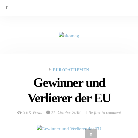
In
EUROPATHEMEN
Gewinner und
Verlierer der EU
3.6K Views
21. Oktober 2018
Be first to comment