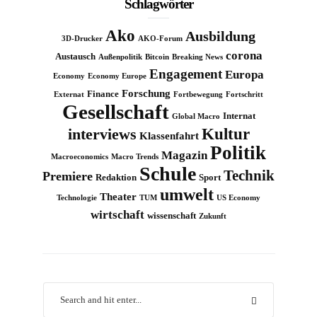
Schlagwörter
Ako
Ausbildung
3D-Drucker
AKO-Forum
corona
Austausch
Außenpolitik
Bitcoin
Breaking News
Engagement
Europa
Economy
Economy Europe
Forschung
Finance
Externat
Fortbewegung
Fortschritt
Gesellschaft
Internat
Global Macro
Kultur
interviews
Klassenfahrt
Politik
Magazin
Macroeconomics
Macro Trends
Schule
Technik
Premiere
Redaktion
Sport
umwelt
Theater
Technologie
TUM
US Economy
wirtschaft
wissenschaft
Zukunft