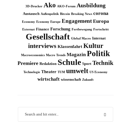
Ako
Ausbildung
3D-Drucker
AKO-Forum
corona
Austausch
Außenpolitik
Bitcoin
Breaking News
Engagement
Europa
Economy
Economy Europe
Forschung
Finance
Externat
Fortbewegung
Fortschritt
Gesellschaft
Internat
Global Macro
Kultur
interviews
Klassenfahrt
Politik
Magazin
Macroeconomics
Macro Trends
Schule
Technik
Premiere
Redaktion
Sport
umwelt
Theater
Technologie
TUM
US Economy
wirtschaft
wissenschaft
Zukunft